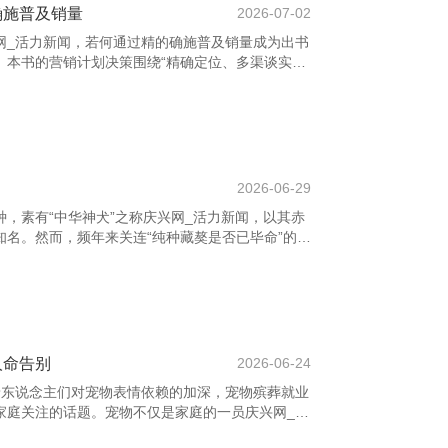
确施普及销量
2026-07-02
网_活力新闻，若何通过精的确施普及销量成为出书
。本书的营销计划决策围绕“精确定位、多渠谈实
 领先，明确标的读者群体。通过对竹素现实、主题
，锁定标的受众，如年青白领、学生或特定趣味群
策。 其次，构建多元化的实施渠谈。线上方面，欺
博、小红书）进行现实营销，发布书评、作家访
户顾问；线下则通过书店合营、念书会、签售行径
2026-06-29
，素有“中华神犬”之称庆兴网_活力新闻，以其赤
知名。然而，频年来关连“纯种藏獒是否已毕命”的究
。 藏獒的原产田主要在青藏高原，始终在高海拔、
的品种特征。但由于东说念主类举止的烦闷、栖息
纯种藏獒的数目正在急剧减少。好多所谓的“藏獒”实
因，导致其原始特色逐渐湮灭。 此外，藏獒的营业
为了营利，无数繁衍并出售“假藏獒”
人命告别
2026-06-24
着东说念主们对宠物表情依赖的加深，宠物殡葬就业
家庭关注的话题。宠物不仅是家庭的一员庆兴网_活
渡过悲怆时光的古道伙伴。当它们离世时，主东说