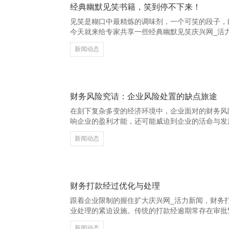
经典幽默见笑书籍，笑到停不下来！
见笑是糊口中最精炼的调味剂，一个可笑的段子，
今天就来给专家共享一些经典幽默见笑庆兴网_活
来！ 有一天，小明问姆妈：“为什么我长得这样丑
新闻动态
啊。”小明又问：“那为什么我爸那么帅？”姆妈疾苦
一次，训导问学生：“若是教授不足格，会如何样？”
反义词！”训导：“那你当今是不是还是‘不足格’了
一只鸭子走进酒吧，对酒保说：“给我来杯啤酒。”
财务风险究诘：企业风险处置的缺点旅途
在刻下复杂多变的经济环境中，企业面对的财务风
响企业的盈利才能，还可能威迫到企业的活命与发
险，是企业完了可握续发展的缺点。 财务风险主
新闻动态
动性风险和汇率风险等。这些风险互联系联，若处
导致企业堕入逆境。灵验的财务风险处置大略匡助
战略，从而裁汰耗费。 九江泵阀制造网-泵阀,水泵
企业应斥地完善的财务风险预警机制，通过数据分
财务打款经过优化与处理
跟着企业限制的握住扩大庆兴网_活力新闻，财务
业处理的紧迫设施。传统的打款经逾期常存在审批
问题，影响了资金使用的实时性和企业的运营恶果。
新闻动态